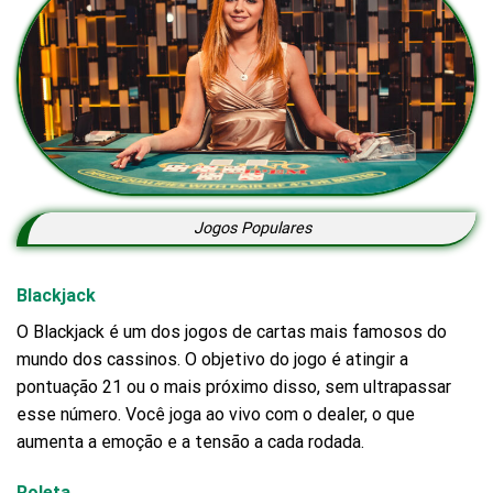
Jogos Populares
Blackjack
O Blackjack é um dos jogos de cartas mais famosos do
mundo dos cassinos. O objetivo do jogo é atingir a
pontuação 21 ou o mais próximo disso, sem ultrapassar
esse número. Você joga ao vivo com o dealer, o que
aumenta a emoção e a tensão a cada rodada.
Roleta