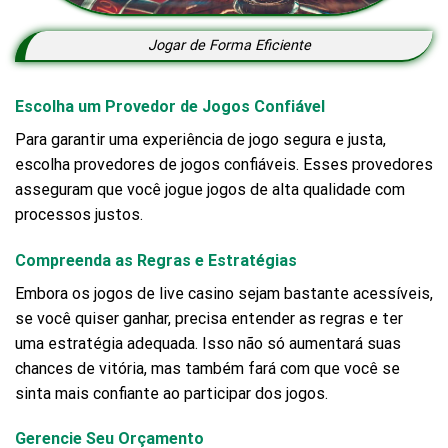
Jogar de Forma Eficiente
Escolha um Provedor de Jogos Confiável
Para garantir uma experiência de jogo segura e justa,
escolha provedores de jogos confiáveis. Esses provedores
asseguram que você jogue jogos de alta qualidade com
processos justos.
Compreenda as Regras e Estratégias
Embora os jogos de live casino sejam bastante acessíveis,
se você quiser ganhar, precisa entender as regras e ter
uma estratégia adequada. Isso não só aumentará suas
chances de vitória, mas também fará com que você se
sinta mais confiante ao participar dos jogos.
Gerencie Seu Orçamento